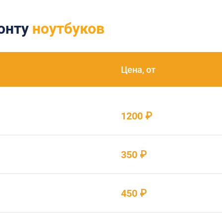
монту
ноутбуков
Цена, от
1200 ₽
350 ₽
450 ₽