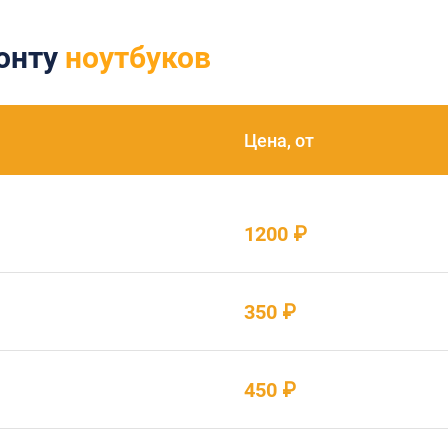
монту
ноутбуков
Цена, от
1200 ₽
350 ₽
450 ₽