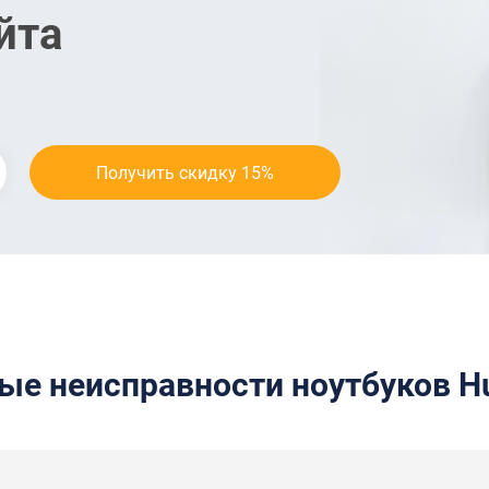
йта
ые неисправности ноутбуков H